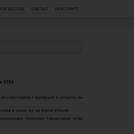
URS EN LIGNE
CONTACT
MON COMPTE
s ST2S
 de l’information s’appliquent à certaines de
onnées à suivre sur un thème d’étude.
tionnaire, l’entretien, l’observation, et de