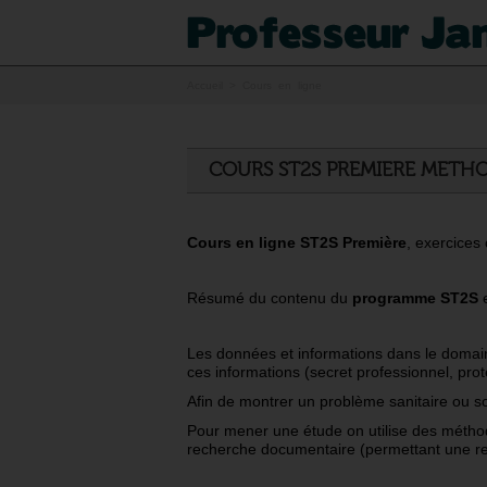
Accueil
> Cours en ligne
COURS ST2S PREMIERE METH
Cours en ligne ST2S Première
, exercices
Résumé du contenu du
programme ST2S
e
Les données et informations dans le domaine 
ces informations (secret professionnel, pro
Afin de montrer un problème sanitaire ou s
Pour mener une étude on utilise des méthode
recherche documentaire (permettant une rec