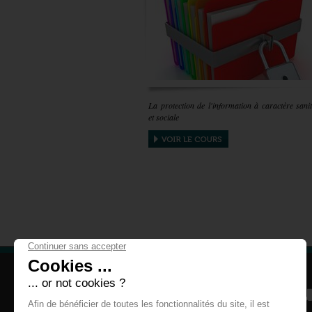
La protection de l'information à caractère sanit
et sociale