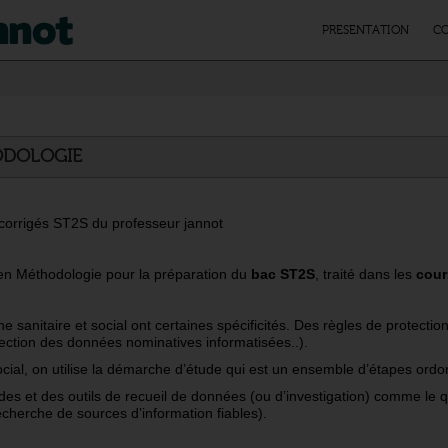
PRESENTATION
CO
ODOLOGIE
 corrigés ST2S du professeur jannot
n Méthodologie pour la préparation du
bac ST2S
, traité dans les
cour
sanitaire et social ont certaines spécificités. Des règles de protection
tection des données nominatives informatisées..).
ocial, on utilise la démarche d’étude qui est un ensemble d’étapes ord
s et des outils de recueil de données (ou d’investigation) comme le ques
herche de sources d’information fiables).