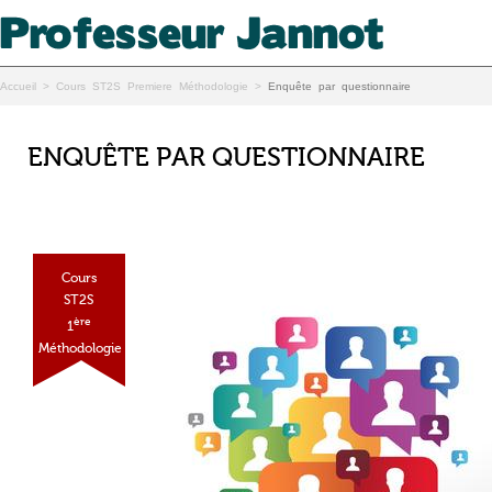
Accueil
>
Cours ST2S Premiere Méthodologie
>
Enquête par questionnaire
ENQUÊTE PAR QUESTIONNAIRE
Cours
ST2S
ère
1
Méthodologie