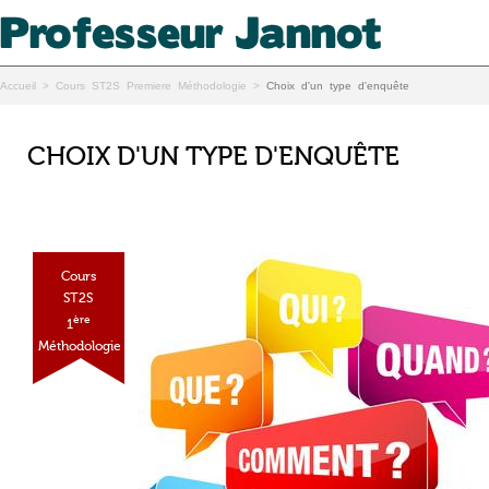
Accueil
>
Cours ST2S Premiere Méthodologie
>
Choix d'un type d'enquête
CHOIX D'UN TYPE D'ENQUÊTE
Cours
ST2S
ère
1
Méthodologie