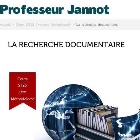
Accueil
>
Cours ST2S Premiere Méthodologie
>
La recherche documentaire
LA RECHERCHE DOCUMENTAIRE
Cours
ST2S
ère
1
Méthodologie