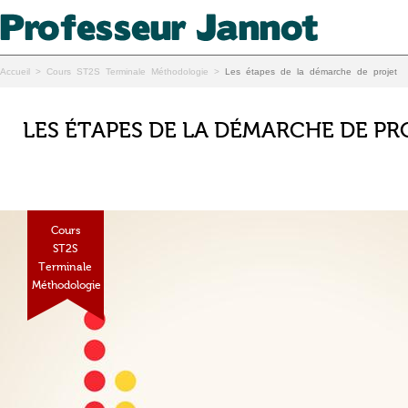
Accueil
>
Cours ST2S Terminale Méthodologie
>
Les étapes de la démarche de projet
LES ÉTAPES DE LA DÉMARCHE DE PR
Cours
ST2S
Terminale
Méthodologie