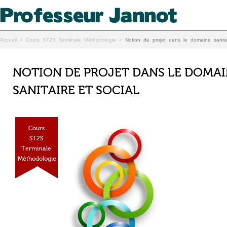
Accueil
>
Cours ST2S Terminale Méthodologie
>
Notion de projet dans le domaine sanitai
NOTION DE PROJET DANS LE DOMA
SANITAIRE ET SOCIAL
Cours
ST2S
Terminale
Méthodologie