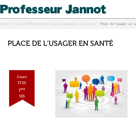
Accueil
>
Cours ST2S Premiere Sciences sanitaires et sociales
>
Place de l'usager en s
PLACE DE L'USAGER EN SANTÉ
Cours
ST2S
ère
1
SSS