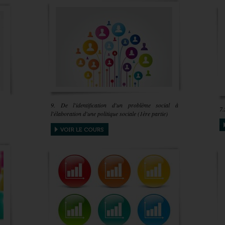
9. De l'identification d'un problème social à
7.
l'élaboration d'une politique sociale (1ère partie)