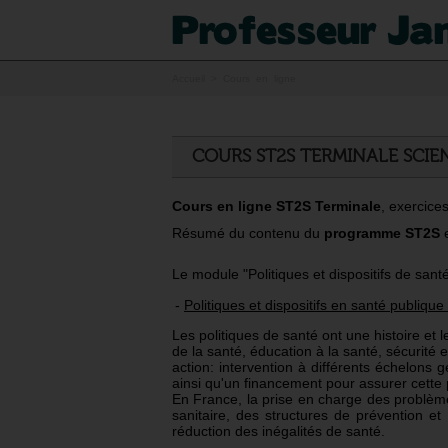
Accueil
> Cours en ligne
COURS ST2S TERMINALE SCIEN
Cours en ligne ST2S Terminale
, exercice
Résumé du contenu du
programme ST2S
e
Le module "Politiques et dispositifs de sant
-
Politiques et dispositifs en santé publiq
Les politiques de santé ont une histoire et 
de la santé, éducation à la santé, sécurité et
action: intervention à différents échelon
ainsi qu'un financement pour assurer cette 
En France, la prise en charge des problème
sanitaire, des structures de prévention 
réduction des inégalités de santé.