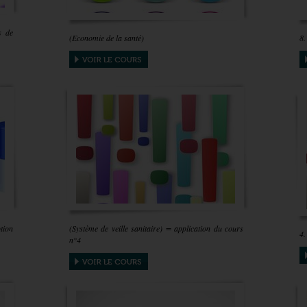
s de
(Economie de la santé)
8.
otion
(Système de veille sanitaire) = application du cours
4.
n°4