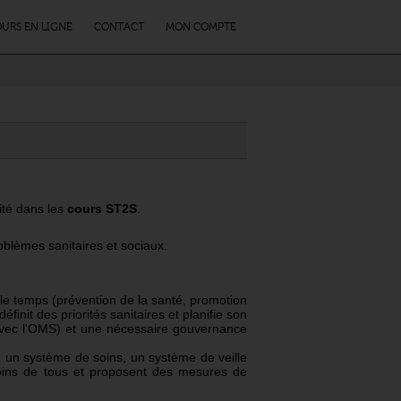
URS EN LIGNE
CONTACT
MON COMPTE
aité dans les
cours ST2S
.
roblèmes sanitaires et sociaux.
s le temps (prévention de la santé, promotion
éfinit des priorités sanitaires et planifie son
 avec l'OMS) et une nécessaire gouvernance
, un système de soins, un système de veille
soins de tous et proposent des mesures de