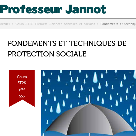
Accueil
>
Cours ST2S Premiere Sciences sanitaires et sociales
>
Fondements et techniqu
FONDEMENTS ET TECHNIQUES DE
PROTECTION SOCIALE
Cours
ST2S
ère
1
SSS