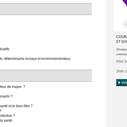
COURS
ET SO
Niveaux
catifs
contrast
nts, déterminants sociaux et environnementaux
Pôle S
2nde p
bien-ê
2 chapi
cteur de risque ?
- Mesur
inants ?
- Nive
santé et le bien-être ?
sociale
?
lective ?
la santé