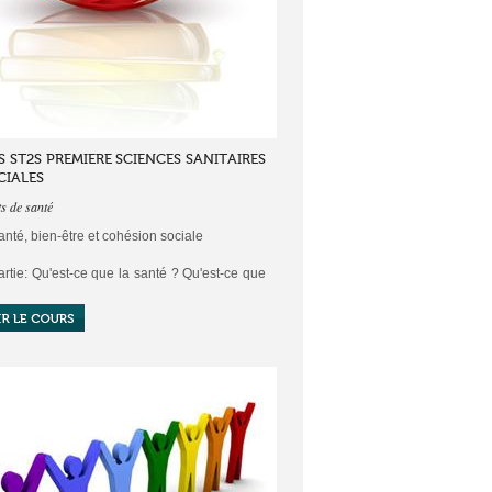
 ST2S PREMIERE SCIENCES SANITAIRES
CIALES
s de santé
anté, bien-être et cohésion sociale
artie: Qu'est-ce que la santé ? Qu'est-ce que
n-être? Qu'est-ce que la cohésion sociale?
hapitres:
epts de santé: de la santé individuelle à la
publique
-être social: une construction dynamique