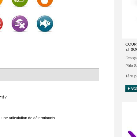
COURS
ET SO
Concept
Pôle S
1ère p
le bie
deux c
nté?
- Conc
santé 
- Bien
 :une articulation de déterminants