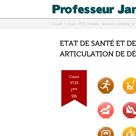
Accueil
>
Cours ST2S Premiere Sciences sanitaires et 
ETAT DE SANTÉ ET D
ARTICULATION DE D
Cours
ST2S
ère
1
SSS