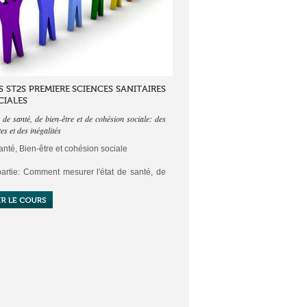
 ST2S PREMIERE SCIENCES SANITAIRES
CIALES
 de santé, de bien-être et de cohésion sociale: des
es et des inégalités
anté, Bien-être et cohésion sociale
artie: Comment mesurer l'état de santé, de
tre et de cohésion sociale?
tres:
e de santé par des indicateurs diversifiés
aux de santé et de bien-être et de cohésion
: des contrastes et des inégalités