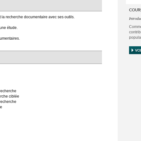
COUR
 la recherche documentaire avec ses outils.
Introdu
Commen
 une étude.
contr
popula
cumentaires.
Toute d
santé 
s'appu
Ce pô
permet
echerche
che ciblée
recherche
he