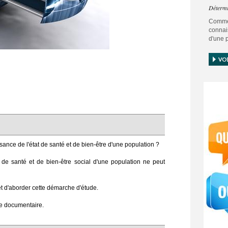
Détermi
Comme
connai
d'une 
Toute d
santé 
peut s
Ce pô
permet
Une dé
dans u
protoco
ance de l'état de santé et de bien-être d'une population ?
at de santé et de bien-être social d'une population ne peut
 d'aborder cette démarche d'étude.
he documentaire.