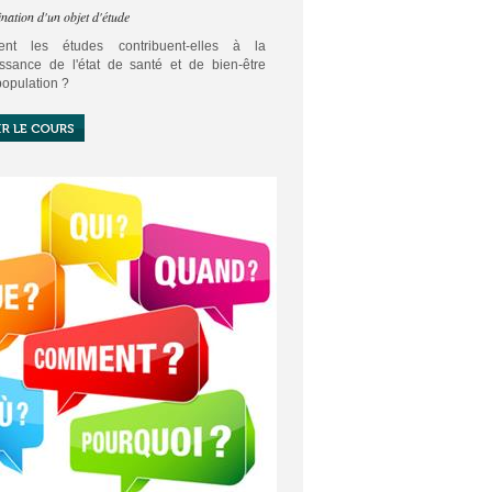
nation d'un objet d'étude
nt les études contribuent-elles à la
ssance de l'état de santé et de bien-être
population ?
écision de la collectivité concernant l'état de
et de bien-être social d'une population ne
'appuyer que sur des études fiables.
le de méthodologie de première ST2S
 d'aborder cette démarche d'étude.
marche, est un ensemble d'étapes à suivre
n certain ordre. Elle est décrite dans un
le d'étude.