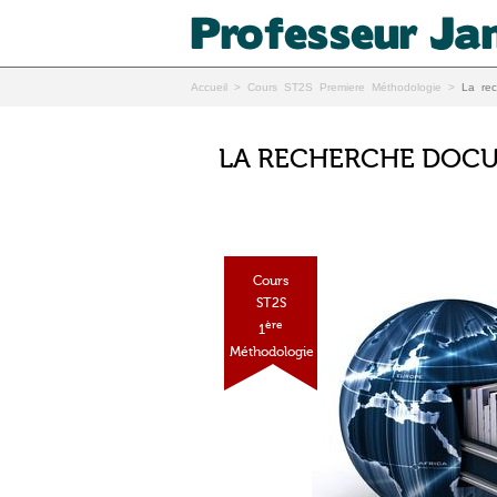
Accueil
>
Cours ST2S Premiere Méthodologie
>
La rec
LA RECHERCHE DOC
Cours
ST2S
ère
1
Méthodologie