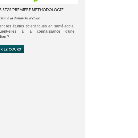
S ST2S PREMIERE METHODOLOGIE
ction à la démarche d'étude
t les études scientifiques en santé-social
ibuent-elles à la connaissance d'une
tion ?
écision de la collectivité concernant l'état de
et de bien-être d'une population ne peut
yer que sur des études fiables.
le de méthodologie de première ST2S
 d'aborder la démarche d'étude scientifique.