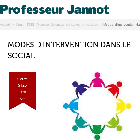
Accueil
>
Cours ST2S Premiere Sciences sanitaires et sociales
>
Modes d'intervention da
MODES D'INTERVENTION DANS LE
SOCIAL
Cours
ST2S
ère
1
SSS